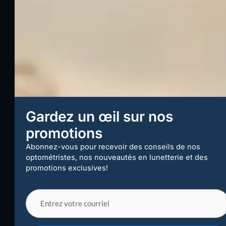
Gardez un œil sur nos
promotions
Abonnez-vous pour recevoir des conseils de nos
optométristes, nos nouveautés en lunetterie et des
promotions exclusives!
Email
(Nécessaire)